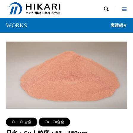

WORKS
実績紹介
Cu・Cu合金
Cu・Cu合金
品名：Cu｜粒度：53～150μm