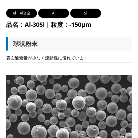
Al・Al合金
Al
Si
品名：Al-30Si｜粒度：-150μm
球状粉末
表面酸素量が少なく流動性に優れています